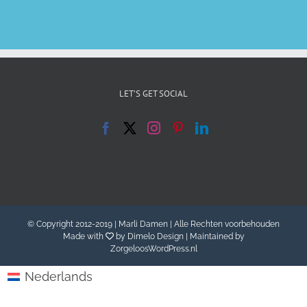
LET’S GET SOCIAL
© Copyright 2012-2019 | Marli Damen | Alle Rechten voorbehouden
Made with
by
Dimelo Design
| Maintained by
ZorgeloosWordPress.nl
Nederlands