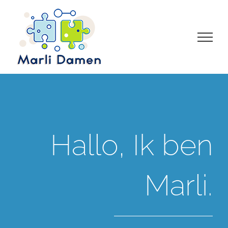
Ga
naar
inhoud
Hallo, Ik ben
Marli.